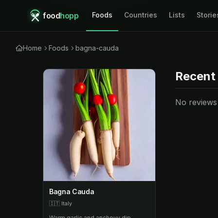
food
hopp
Foods
Countries
Lists
Storie
Home
Foods
bagna-cauda
Recent
No reviews y
Bagna Cauda
🇮🇹
Italy
Warm garlic and anchovy dip