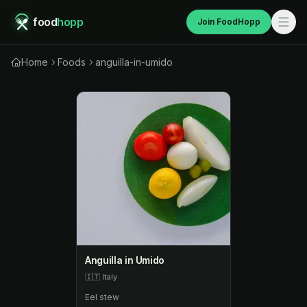
food
hopp
Join FoodHopp
Home
Foods
anguilla-in-umido
Anguilla in Umido
🇮🇹
Italy
Eel stew