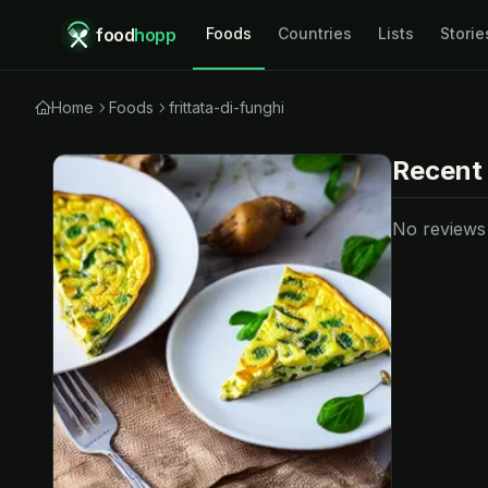
food
hopp
Foods
Countries
Lists
Storie
Home
Foods
frittata-di-funghi
Recent
No reviews y