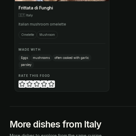
Frittata di Funghi
🇮🇹
Italy
Italian mushroom omelette
Omelette
Mushroom
MADE WITH
Eggs
mushrooms
often cooked with garlic
parsley
RATE THIS FOOD
More dishes from Italy
More dishes to explore from the same cuisine.