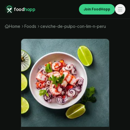
food
hopp
Join FoodHopp
Home
Foods
ceviche-de-pulpo-con-lim-n-peru