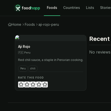
food
hopp
Foods
Countries
Lists
Storie
Home
Foods
aji-rojo-peru
Recent
Aji Rojo
No reviews y
🇵🇪
Peru
Red chili sauce, a staple in Peruvian cooking.
Peru
chili
RATE THIS FOOD