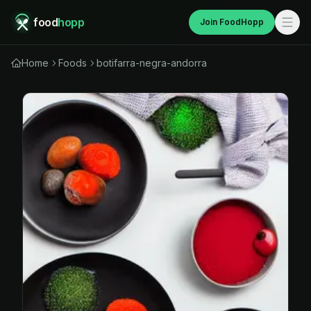
food
hopp
Join FoodHopp
Home
Foods
botifarra-negra-andorra