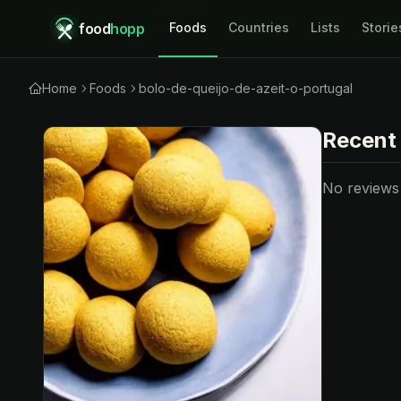
food
hopp
Foods
Countries
Lists
Storie
Home
Foods
bolo-de-queijo-de-azeit-o-portugal
Recent
No reviews y