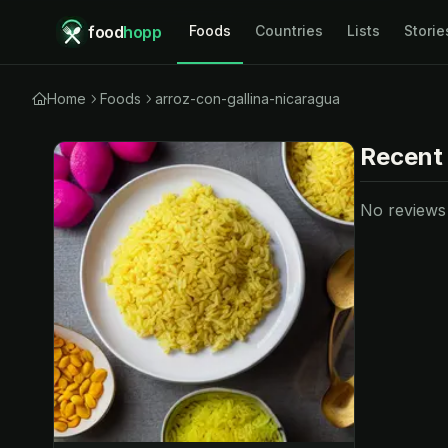
food
hopp
Foods
Countries
Lists
Storie
Home
Foods
arroz-con-gallina-nicaragua
Recent
No reviews y