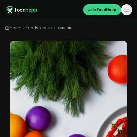
food
hopp
Join FoodHopp
Home
Foods
bure-i-romania