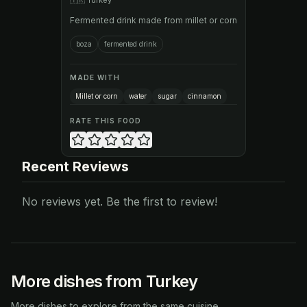
🇹🇷
Turkey
Fermented drink made from millet or corn
boza
fermented drink
MADE WITH
Millet or corn
water
sugar
cinnamon
RATE THIS FOOD
Recent Reviews
No reviews yet. Be the first to review!
More dishes from Turkey
More dishes to explore from the same cuisine.