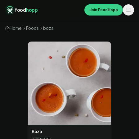
food
hopp
Join FoodHopp
Home
Foods
boza
Boza