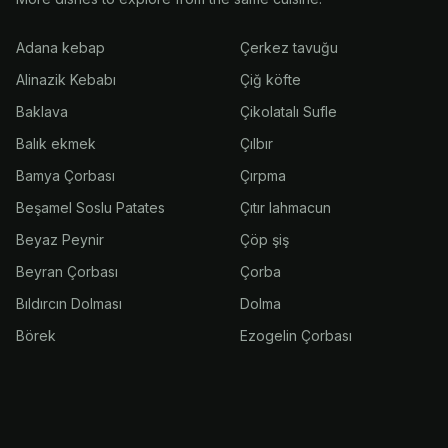
Adana kebap
Çerkez tavuğu
Alinazik Kebabı
Çiğ köfte
Baklava
Çikolatalı Sufle
Balık ekmek
Çılbır
Bamya Çorbası
Çırpma
Beşamel Soslu Patates
Çıtır lahmacun
Beyaz Peynir
Çöp şiş
Beyran Çorbası
Çorba
Bıldırcın Dolması
Dolma
Börek
Ezogelin Çorbası